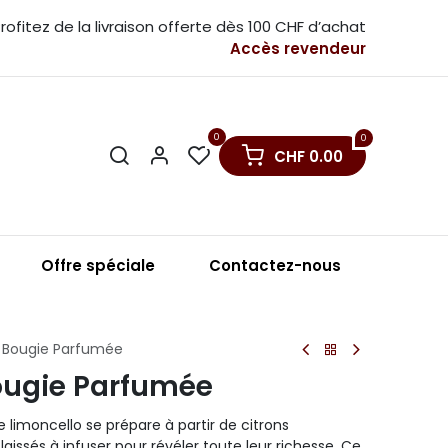
rofitez de la livraison offerte dès 100 CHF d’achat
Accès revendeur
0
0
CHF
0.00
sation
Points de vente
Offre spéciale
Contactez-nou​s
- Bougie Parfumée
Bougie Parfumée
e limoncello se prépare à partir de citrons
issés à infuser pour révéler toute leur richesse. Ce