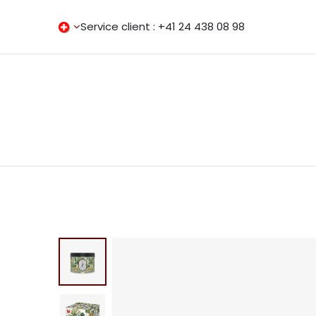
Se rendre au contenu
Service client : +41 24 438 08 98⁣⁣
Accueil
Notre histoire
Bougies