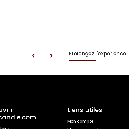
Prolongez l'expérience
vrir
Liens utiles
ocandle.com
Mon compte
toire