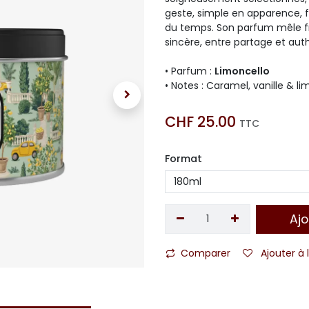
geste, simple en apparence, fa
du temps. Son parfum mêle fr
sincère, entre partage et auth
• Parfum :
Limoncello
• Notes : Caramel, vanille & l
CHF
25.00
TTC
Format
Ajo
Comparer
Ajouter à 