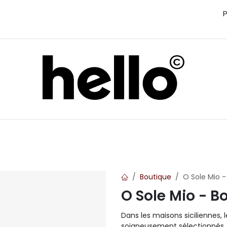
P
Parfum & Maison
Bain & Corps
Personnali
Boutique
O Sole Mio 
O Sole Mio - 
Dans les maisons siciliennes, l
soigneusement sélectionnés, la