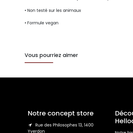
• Non testé sur les animaux
• Formule vegan
Vous pourriez aimer
Notre concept store
Décou
Hell
Rue des Philosophes 13, 1400
Yverdon
Notre his