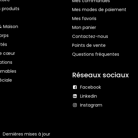
Mes commandes
 produits
Mes modes de paiement
Mes favoris
& Maison
Mon panier
orps
Contactez-nous
tés
Points de vente
e cœur
Questions fréquentes
ations
urnables
Réseaux sociaux
éciale
Facebook
Linkedin
Instagram
Dernières mises à jour