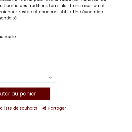
it partie des traditions familiales transmises au fil
aîcheur zestée et douceur subtile. Une évocation
enticité.
imoncello
uter au panier
la liste de souhaits
Partager